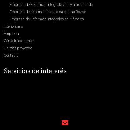
Empresa de Reformas integrales en Majadahonda
Empresa de reformas integrales en Las Rozas
Empresa de Reformas Integrales en Móstoles
Interiorismo
Empresa
Cómo trabajamos
Últimos proyectos
Contacto
Servicios de intererés
Reformas integrales Madrid
Presupuesto reforma integral Madrid
Ideas de reformas integrales
Reformas integrales Pozuelo
Reformas integrales Boadilla
Contratar reformas integrales en Madrid
Reformas integrales en Hortaleza