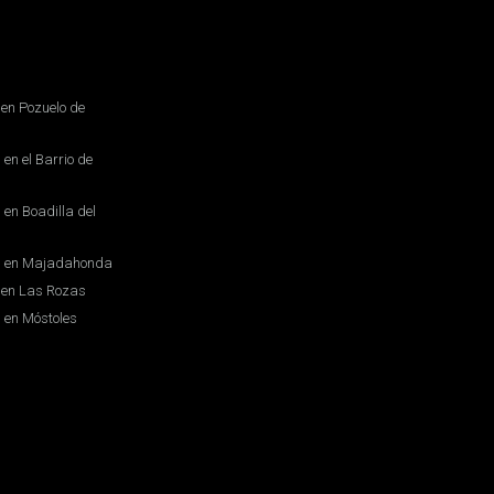
en Pozuelo de
en el Barrio de
en Boadilla del
s en Majadahonda
 en Las Rozas
 en Móstoles