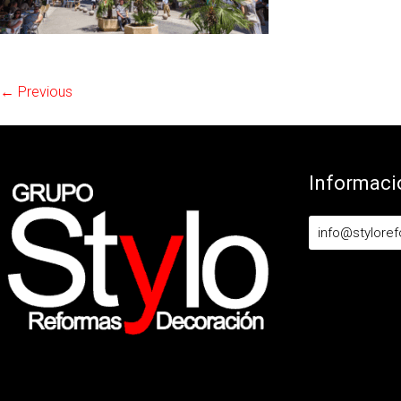
← Previous
Informaci
info@stylore