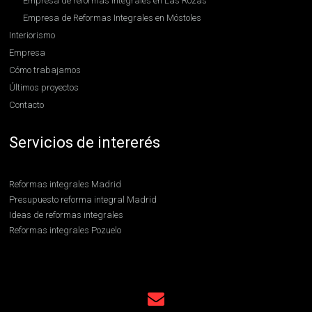
Empresa de reformas integrales en Las Rozas
Empresa de Reformas Integrales en Móstoles
Interiorismo
Empresa
Cómo trabajamos
Últimos proyectos
Contacto
Servicios de intererés
Reformas integrales Madrid
Presupuesto reforma integral Madrid
Ideas de reformas integrales
Reformas integrales Pozuelo
Reformas integrales Boadilla
Contratar reformas integrales en Madrid
Reformas integrales en Hortaleza
Uso de cookies