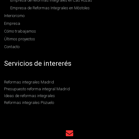
Empresa de reformas integrales en Las Rozas
Empresa de Reformas Integrales en Móstoles
Interiorismo
Empresa
Cómo trabajamos
Últimos proyectos
Contacto
Servicios de intererés
Reformas integrales Madrid
Presupuesto reforma integral Madrid
Ideas de reformas integrales
Reformas integrales Pozuelo
Reformas integrales Boadilla
Contratar reformas integrales en Madrid
Reformas integrales en Hortaleza
Uso de cookies