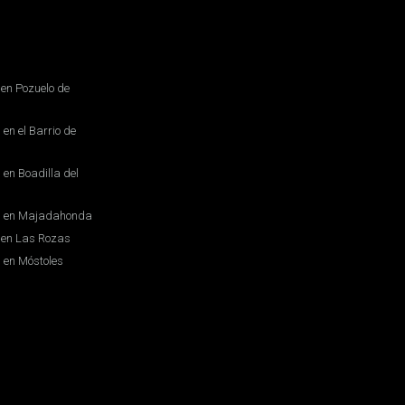
en Pozuelo de
en el Barrio de
en Boadilla del
s en Majadahonda
 en Las Rozas
 en Móstoles