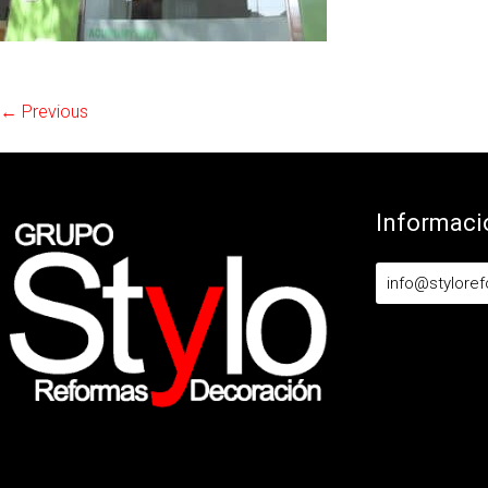
← Previous
Informaci
info@stylore