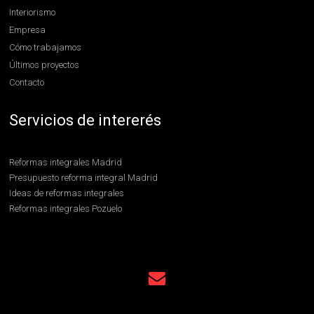
Interiorismo
Empresa
Cómo trabajamos
Últimos proyectos
Contacto
Servicios de intererés
Reformas integrales Madrid
Presupuesto reforma integral Madrid
Ideas de reformas integrales
Reformas integrales Pozuelo
Reformas integrales Boadilla
Contratar reformas integrales en Madrid
Reformas integrales en Hortaleza
Uso de cookies
Este sitio web utiliza cookies para que usted tenga la mejor experiencia de
usuario. Si continúa navegando está dando su consentimiento para la aceptació