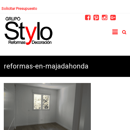
Solicitar Presupuesto
reformas-en-majadahonda