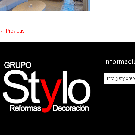
← Previous
Informaci
info@stylore