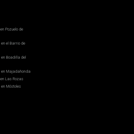
en Pozuelo de
en el Barrio de
en Boadilla del
s en Majadahonda
 en Las Rozas
 en Móstoles